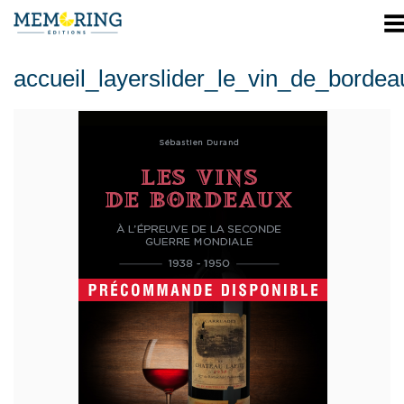
Men
accueil_layerslider_le_vin_de_bordea