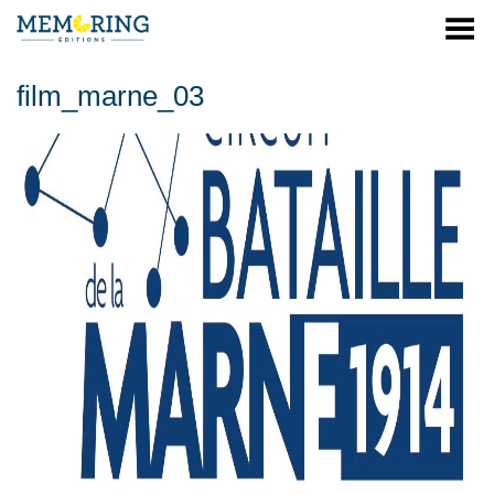
Menu
film_marne_03