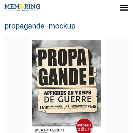
Menu
propagande_mockup